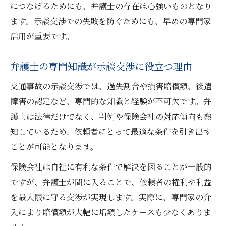
につなげるためにも、弁護士の存在は心強いものとなり
交通事故示談で特約を活用するべき理由
ます。示談交渉での失敗を防ぐためにも、早めの専門家
弁護士費用特約の適用条件と注意点を解説
活用が重要です。
特約利用で弁護士相談が身近になる仕組み
費用特約を利用した賢い弁護士活用事例
弁護士の専門知識が示談交渉に役立つ理由
納得できる示談を目指すための秘訣
交通事故の示談交渉では、過失割合や損害賠償額、後遺
交通事故示談で納得を得る弁護士活用法
障害の認定など、専門的な知識と経験が不可欠です。弁
示談成立までの弁護士の具体的サポート例
護士は法律だけでなく、判例や保険会社の対応傾向も熟
被害者が弁護士と目指す示談のゴール設定
知しているため、依頼者にとって最適な条件を引き出す
弁護士が納得の賠償額を引き出す交渉術
ことが可能となります。
交通事故示談で後悔しないための行動指針
保険会社は自社に有利な条件で解決を図ることが一般的
保険会社対応で失敗しないための視点
ですが、弁護士が間に入ることで、依頼者の権利や利益
を最大限に守る交渉が実現します。実際に、専門家の介
保険会社との交渉を弁護士が支える理由
入により賠償額が大幅に増額したケースも少なくありま
交通事故示談で失敗しない交渉術とは