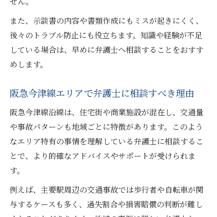
せん。
弁護士依頼で保険会社の対応を有利に
また、示談書の内容や書類作成にもミスが起きにくく、
保険会社の主張に対抗する弁護士の役割
後々のトラブル防止にも役立ちます。知識や経験が不足
示談交渉時に気をつけたい保険対応の要点
している場合は、早めに弁護士へ相談することをおすす
めします。
阪急今津線エリアで弁護士に相談すべき理由
阪急今津線沿線は、住宅街や商業施設が混在し、交通量
や事故パターンも地域ごとに特徴があります。このよう
なエリア特有の事情を理解している弁護士に相談するこ
とで、より的確なアドバイスやサポートが受けられま
す。
例えば、主要駅周辺の交通事故では歩行者や自転車が関
与するケースも多く、過失割合や損害賠償の判断が難し