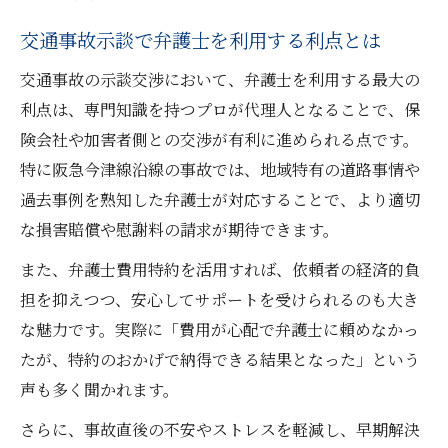
阪急今津線沿線で弁護士相談が安心な理由
交通事故示談で弁護士を利用する利点とは
地域密着の弁護士が交通事故に強い理由
交通事故の示談交渉において、弁護士を利用する最大の
交通事故示談で弁護士選びが重要な背景
利点は、専門知識を持つプロが代理人となることで、保
弁護士相談で得られる安心サポート内容
険会社や加害者側との交渉が有利に進められる点です。
阪急今津線沿線の弁護士活用法を紹介
特に阪急今津線沿線の事故では、地域特有の道路事情や
示談交渉を有利に進めるための知識
過去事例を熟知した弁護士が対応することで、より適切
弁護士が示談交渉を有利にする具体策
な損害賠償や慰謝料の請求が期待できます。
交通事故の賠償額を高める知識を解説
また、弁護士費用特約を活用すれば、依頼者の経済的負
弁護士活用で過失割合を納得に導く方法
担を抑えつつ、安心してサポートを受けられるのも大き
な魅力です。実際に「費用が心配で弁護士に頼めなかっ
示談金増額に弁護士が果たす役割とは
たが、特約のおかげで納得できる結果となった」という
交渉の落とし穴と弁護士のサポート例
声も多く聞かれます。
弁護士費用特約を活かすポイント集
さらに、事故直後の不安やストレスを軽減し、早期解決
弁護士費用特約で費用負担を軽減する方法