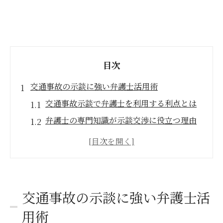
目次
交通事故の示談に強い弁護士活用術
交通事故示談で弁護士を利用する利点とは
弁護士の専門知識が示談交渉に役立つ理由
阪急今津線エリアで弁護士に相談すべき理
由
弁護士費用の負担を軽減する方法を解説
交通事故示談の増額交渉に弁護士が強い根
交通事故の示談に強い弁護士活
拠
用術
阪急今津線沿線なら弁護士相談が安心