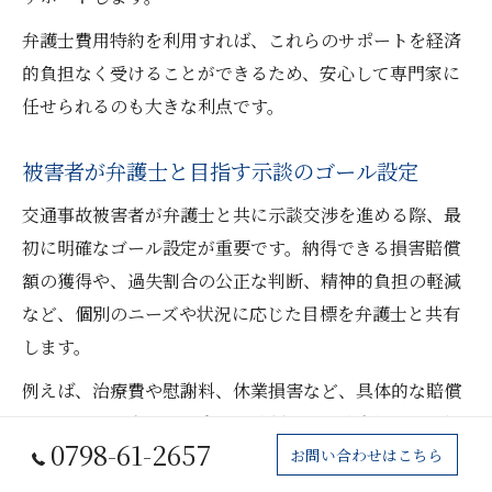
弁護士費用特約を利用すれば、これらのサポートを経済
的負担なく受けることができるため、安心して専門家に
任せられるのも大きな利点です。
被害者が弁護士と目指す示談のゴール設定
交通事故被害者が弁護士と共に示談交渉を進める際、最
初に明確なゴール設定が重要です。納得できる損害賠償
額の獲得や、過失割合の公正な判断、精神的負担の軽減
など、個別のニーズや状況に応じた目標を弁護士と共有
します。
例えば、治療費や慰謝料、休業損害など、具体的な賠償
項目ごとに目安となる金額を確認し、保険会社からの提
0798-61-2657
示額が妥当かどうかを弁護士と検討します。ゴール設定
お問い合わせはこちら
を明確にすることで、交渉時に譲れないポイント、妥協