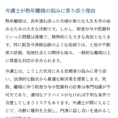
地元に強い弁護士の熟年離婚サポートとは
弁護士が熟年離婚の悩みに寄り添う理由
熟年離婚で弁護士に相談するメリット
熟年離婚は、長年連れ添った夫婦が新たな人生を歩み始
阪急今津線沿線で信頼される弁護士像
めるための大きな決断です。しかし、財産分与や慰謝料
弁護士が教える地域特有の離婚ポイント
といった問題は複雑で、精神的にも大きな負担となりま
弁護士が語る財産分与の実務ポイント
す。特に阪急今津線沿線のような地域では、土地や不動
弁護士が解説する財産分与の基礎知識
産の評価、地域社会との関係も絡み、一般的な離婚以上
に慎重な対応が求められます。
熟年離婚での財産分与は弁護士がカギ
財産分与の交渉を弁護士に依頼すべき理由
弁護士は、こうした状況にある依頼者の悩みに寄り添
い、法律的な観点から最適な解決策を提案します。実
弁護士視点で見る財産分与の落とし穴
際、離婚に伴う財産分与や慰謝料の計算は専門知識が不
弁護士が語る財産分与の具体的手順
可欠であり、適切なアドバイスがなければ不利な条件で
慰謝料請求で後悔しないための弁護士活用法
合意してしまうリスクもあります。弁護士が間に入るこ
弁護士が支える慰謝料請求の進め方
とで、冷静に権利を主張し、円滑に話し合いを進めるこ
熟年離婚で慰謝料を弁護士に相談する意味