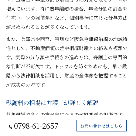
増えています。特に熟年離婚の場合、年金分割の割合や
住宅ローンの残債処理など、個別事情に応じた分与方法
が求められることが多くなっています。
また、兵庫県や西宮、宝塚など阪急今津線沿線の地域特
性として、不動産価値の差や相続財産との絡みも複雑で
す。実際の分与額や手続きの進め方は、弁護士の専門的
な判断が不可欠です。トラブルを防ぐためにも、早い段
階から法律相談を活用し、財産の全体像を把握すること
が成功のカギです。
慰謝料の相場は弁護士が詳しく解説
熟年離婚で多くの方が気になるのが慰謝料の相場です。
弁護士の見解では、慰謝料は明確な基準があるわけでは
0798-61-2657
お問い合わせはこちら
なく、原因や婚姻期間、精神的苦痛の程度などを総合的