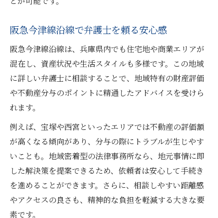
とが可能です。
弁護士が教える慰謝料請求の注意点
納得の慰謝料請求は弁護士の経験が決め手
阪急今津線沿線で弁護士を頼る安心感
慰謝料交渉を弁護士に任せる安心感とは
阪急今津線沿線は、兵庫県内でも住宅地や商業エリアが
離婚後の生活設計に役立つ弁護士の知恵
混在し、資産状況や生活スタイルも多様です。この地域
弁護士が提案する離婚後の生活設計術
に詳しい弁護士に相談することで、地域特有の財産評価
や不動産分与のポイントに精通したアドバイスを受けら
熟年離婚後の不安は弁護士の知恵で解消
れます。
弁護士と考える老後の資金と住まい対策
離婚後の生活設計に弁護士ができる支援
例えば、宝塚や西宮といったエリアでは不動産の評価額
が高くなる傾向があり、分与の際にトラブルが生じやす
弁護士が教える離婚後の安心ポイント
いことも。地域密着型の法律事務所なら、地元事情に即
財産分与や慰謝料の最新情報を弁護士が解説
した解決策を提案できるため、依頼者は安心して手続き
弁護士が語る財産分与の最新動向
を進めることができます。さらに、相談しやすい距離感
慰謝料の相場は弁護士が詳しく解説
やアクセスの良さも、精神的な負担を軽減する大きな要
弁護士による財産分与の最新事例紹介
素です。