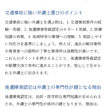
等級認定に強い弁護士選びの基準を解説
交通事故に強い弁護士選びのポイント
交通事故に強い弁護士の見極め方と特徴
交通事故に強い弁護士を選ぶ際は、1. 交通事故案件の経
弁護士選びで後悔しないための比較ポイン
験・実績、2. 後遺障害等級認定のサポート実績、3. 医療
ト
知識の有無、4. 地域特有の事情への理解、5. 相談しやす
兵庫県で信頼できる弁護士の探し方
い対応力を基準にしましょう。例えば、過去の解決事例
弁護士の実績や評判を確認する大切さ
や被害者への説明が丁寧な事務所は信頼性が高いです。
後遺障害認定に強い弁護士を選ぶ判断基準
これらのポイントを押さえることで、後遺障害等級認定
交通事故の後遺障害で弁護士ができるサポート
や賠償交渉で有利に進めることができ、安心して任せら
例
れる弁護士に出会えます。
交通事故後の後遺障害で弁護士が支援する
内容
後遺障害認定は弁護士の専門性が鍵となる理由
弁護士による等級認定サポートの具体例
後遺障害認定は、法的・医学的な専門知識が求められる
後遺障害認定で弁護士が示談交渉を担当
ため、弁護士の専門性が成功の鍵となります。理由は、