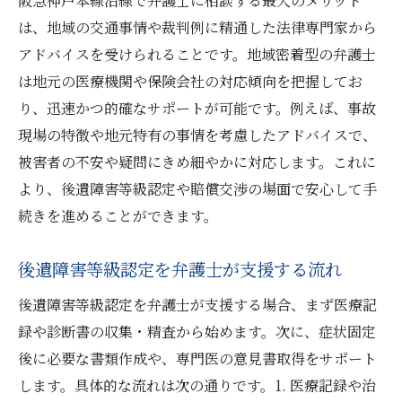
阪急神戸本線沿線で弁護士に相談する最大のメリット
弁護士基準で賠償金を目指す重要性を解説
は、地域の交通事情や裁判例に精通した法律専門家から
後遺障害等級の申請手続きと弁護士活用法
アドバイスを受けられることです。地域密着型の弁護士
弁護士と後遺障害等級申請手続きの進め方
は地元の医療機関や保険会社の対応傾向を把握してお
り、迅速かつ的確なサポートが可能です。例えば、事故
等級申請における弁護士活用の具体的な方
現場の特徴や地元特有の事情を考慮したアドバイスで、
法
被害者の不安や疑問にきめ細やかに対応します。これに
交通事故後の手続きを弁護士が円滑に進行
より、後遺障害等級認定や賠償交渉の場面で安心して手
弁護士が診断書作成や証拠集めをサポート
続きを進めることができます。
後遺障害等級認定へ弁護士ができる助言例
弁護士と申請することで得られる安心感
後遺障害等級認定を弁護士が支援する流れ
弁護士と進める適正な後遺障害等級認定の流れ
後遺障害等級認定を弁護士が支援する場合、まず医療記
弁護士と進める後遺障害等級認定の基本手
録や診断書の収集・精査から始めます。次に、症状固定
順
後に必要な書類作成や、専門医の意見書取得をサポート
適正な等級認定に弁護士が不可欠な理由
します。具体的な流れは次の通りです。1. 医療記録や治