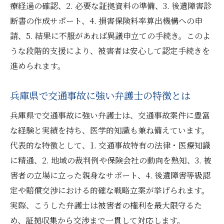
交通事故被害で弁護士が行う証拠整理法
療経過の確認、2. 必要な証拠資料の準備、3. 後遺障害診
後遺障害等級認定の異議申立ても弁護士が
断書の作成サポート、4. 損害保険料率算出機構への申
対応
請、5. 結果に不服があれば異議申立ての手続き。このよ
うな段階的支援により、被害者は安心して認定手続きを
弁護士が示談交渉まで一貫してサポート
進められます。
納得できる認定結果を弁護士と目指す方法
後遺障害認定で後悔しないための弁護士相談術
兵庫県で交通事故に強い弁護士の特徴とは
後遺障害認定前に弁護士へ相談する重要性
兵庫県で交通事故に強い弁護士は、交通事故案件に豊富
弁護士相談で確認すべき後遺障害認定の要
な経験と実績を持ち、医学的知識も兼ね備えています。
点
代表的な特徴として、1. 交通事故特有の法律・医療知識
交通事故相談で弁護士に聞くべきポイント
に精通、2. 地域の裁判例や保険会社の動向を熟知、3. 被
弁護士と相談しながら疑問を解消する方法
害者の立場に立った親身なサポート、4. 後遺障害等級認
後遺障害認定で後悔しない弁護士活用術
定や賠償交渉における的確な戦略立案が挙げられます。
相談時に弁護士へ伝えるべき事故情報とは
実際、こうした弁護士は被害者の権利を最大限守るた
等級認定に強い弁護士の選び方とポイント
め、証拠収集から交渉まで一貫して対応します。