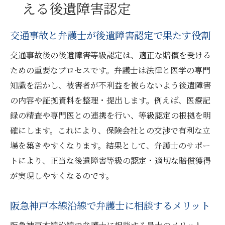
える後遺障害認定
交通事故に強い弁護士選びのポイント
後遺障害認定は弁護士の専門性が鍵となる
交通事故と弁護士が後遺障害認定で果たす役割
理由
交通事故後の後遺障害等級認定は、適正な賠償を受ける
交通事故後の等級認定に弁護士が必要な理由
ための重要なプロセスです。弁護士は法律と医学の専門
交通事故後に弁護士が等級認定で重要な理
知識を活かし、被害者が不利益を被らないよう後遺障害
由
の内容や証拠資料を整理・提出します。例えば、医療記
等級認定で弁護士が交渉を有利に進めるポ
録の精査や専門医との連携を行い、等級認定の根拠を明
イント
確にします。これにより、保険会社との交渉で有利な立
後遺障害認定で弁護士が被害者を守る仕組
場を築きやすくなります。結果として、弁護士のサポー
み
トにより、正当な後遺障害等級の認定・適切な賠償獲得
交通事故被害者が弁護士に頼るべき瞬間と
が実現しやすくなるのです。
は
弁護士が等級認定後の賠償請求まで支援可
阪急神戸本線沿線で弁護士に相談するメリット
能