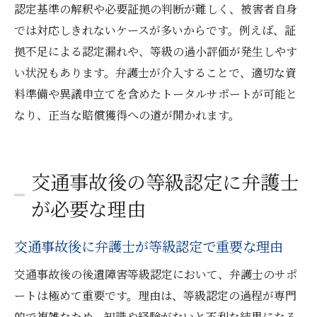
被害者目線で弁護士ができるアドバイス集
認定基準の解釈や必要証拠の判断が難しく、被害者自身
弁護士費用や相談料の一般的な傾向
では対応しきれないケースが多いからです。例えば、証
拠不足による認定漏れや、等級の過小評価が発生しやす
交通事故後に弁護士へ相談すべき理由
い状況もあります。弁護士が介入することで、適切な資
弁護士とともに納得できる賠償を目指す方法
料準備や異議申立てを含めたトータルサポートが可能と
弁護士とともに適正な賠償金獲得を目指す
なり、正当な賠償獲得への道が開かれます。
納得できる示談金のための弁護士活用法
弁護士基準で賠償金増額を目指す手順
後遺障害等級ごとの賠償交渉ポイント
交通事故後の等級認定に弁護士
交通事故被害者が弁護士と連携する利点
が必要な理由
弁護士相談で後悔しない賠償手続きの進め
方
交通事故後に弁護士が等級認定で重要な理由
交通事故後の後遺障害等級認定において、弁護士のサポ
ートは極めて重要です。理由は、等級認定の過程が専門
的で複雑なため、知識や経験がないと不利な結果になる