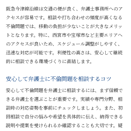
阪急今津線沿線のアクセス性を活かした選
阪急今津線沿線は交通の便が良く、弁護士事務所へのア
び方
クセスが容易です。相談や打ち合わせの頻度が高くなる
弁護士の対応力と相性を見極めるチェック
不倫問題では、移動の負担が少ないことが大きなメリッ
ポイント
トとなります。特に、西宮市や宝塚市など主要エリアへ
相談前に準備したいことや必要な書類につ
のアクセスが良いため、スケジュール調整がしやすく、
いて
迅速な対応が可能です。利便性の高さは、安心して継続
オンライン相談を活用した弁護士選びの利
的に相談できる環境づくりに直結します。
点
信頼構築のために弁護士と話すべき内容
安心して弁護士に不倫問題を相談するコツ
実際に役立つ不倫トラブルと弁護士の知識
安心して不倫問題を弁護士に相談するには、まず信頼で
不倫問題解決に弁護士の知識が不可欠な理
きる弁護士を選ぶことが重要です。実績や専門分野、相
由
談時の対応姿勢を事前にチェックしましょう。また、初
弁護士が教える不倫の証拠集めの基本と注
回相談で自分の悩みや希望を具体的に伝え、納得できる
意点
説明や提案を受けられるか確認することも大切です。疑