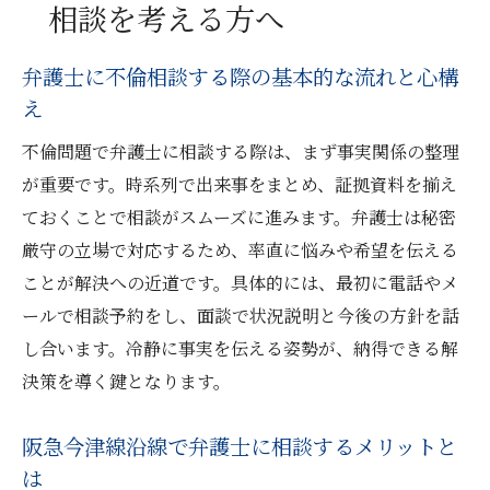
相談を考える方へ
地元弁護士が不倫相談で果たす役割と利点
阪急今津線の交通利便性が相談時に重要な
弁護士に不倫相談する際の基本的な流れと心構
理由
え
安心して弁護士に不倫問題を相談するコツ
不倫問題で弁護士に相談する際は、まず事実関係の整理
不倫問題を弁護士と解決する阪急今津線の利点
が重要です。時系列で出来事をまとめ、証拠資料を揃え
地元弁護士が不倫問題解決で強みを発揮す
ておくことで相談がスムーズに進みます。弁護士は秘密
る理由
厳守の立場で対応するため、率直に悩みや希望を伝える
阪急今津線沿線利用者が相談しやすい特徴
ことが解決への近道です。具体的には、最初に電話やメ
とは
ールで相談予約をし、面談で状況説明と今後の方針を話
不倫問題の初回相談に弁護士を選ぶ際の注
し合います。冷静に事実を伝える姿勢が、納得できる解
意点
決策を導く鍵となります。
交通アクセスが良い弁護士事務所のメリッ
ト解説
阪急今津線沿線で弁護士に相談するメリットと
弁護士が地域事情を理解している安心感に
は