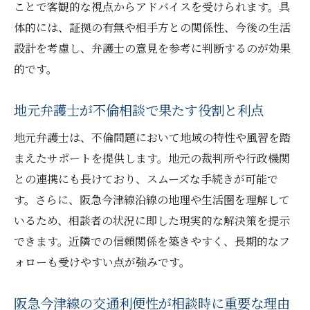
ことで客観的な視点からアドバイスを受けられます。具
不倫に悩むなら地域の弁護士活用が安心
体的には、証拠の有無や相手方との関係性、今後の生活
地域密着型弁護士が不倫相談で提供する安
設計を考慮し、弁護士の意見を参考に判断するのが効果
心感
的です。
地元ならではの柔軟な対応が強みになる理
由
地元弁護士が不倫相談で果たす役割と利点
不倫トラブルの解決がスムーズになる地域
地元弁護士は、不倫問題において地域の特性や風習を踏
特性
まえたサポートを提供します。地元の裁判所や行政機関
阪急今津線沿線の弁護士が選ばれる理由を
との連携にも長けており、スムーズな手続きが可能で
解説
す。さらに、阪急今津線沿線の地理や生活圏を理解して
地域事情を理解した弁護士の対応力とは
いるため、相談者の状況に即した現実的な解決策を提示
不倫の悩みを丁寧に聞く弁護士の重要性
できます。近隣での信頼関係を築きやすく、長期的なフ
ォローも受けやすい点が強みです。
阪急今津線利用者が知るべき弁護士選びの極意
不倫問題の相談で重視したい弁護士の条件
阪急今津線の交通利便性が相談時に重要な理由