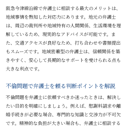
ついて
阪急今津線沿線で弁護士に相談する最大のメリットは、
阪急今津線沿線で相談時の利点を最大限活
地域事情を熟知した対応力にあります。地元の弁護士
用する方法
は、周辺の裁判所や地域特有の人間関係、生活環境を理
信頼できる弁護士を阪急今津線沿線で見つける
解しているため、現実的なアドバイスが可能です。ま
コツ
た、交通アクセスが良好なため、打ち合わせや書類提出
不倫問題に強い弁護士の選び方を徹底解説
もスムーズです。地域密着型の弁護士は、信頼関係を築
きやすく、安心して長期的なサポートを受けられる点も
阪急今津線沿線の弁護士選択時の比較ポイ
大きな利点です。
ント
相談者目線で弁護士を見極める方法とは
不倫問題で弁護士を頼る判断ポイントを解説
弁護士の専門分野や実績の確認が重要な理
不倫問題を弁護士に依頼すべきか迷ったときは、解決し
由
たい目的を明確にしましょう。例えば、慰謝料請求や離
通いやすさと相談のしやすさが信頼度に直
婚手続きが必要な場合、専門的な知識と交渉力が不可欠
結
です。精神的な負担が大きい場合も、弁護士に相談する
口コミや評判を参考に弁護士を選ぶコツ