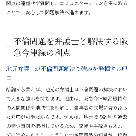
相談時に押さえたい不倫関連法知識の要点
問点は遠慮せず質問し、コミュニケーションを密に取る
阪急今津線沿線の弁護士に聞く事例紹介
ことで、安心して問題解決へ進めます。
弁護士の経験を活かした解決事例とアドバ
イス
不倫問題を弁護士と解決する阪
不倫トラブル解決に向けた実践的なステッ
急今津線の利点
プ
アクセスしやすい弁護士で不倫問題も安心
地元弁護士が不倫問題解決で強みを発揮する理
駅近の弁護士事務所が選ばれる理由を解説
由
アクセス良好な事務所なら相談も継続しや
結論から言えば、地元の弁護士は不倫問題の解決におい
すい
て大きな強みを持ちます。理由は、阪急今津線沿線特有
不倫問題の継続相談に便利な立地条件とは
の人間関係や地域性を理解し、当事者の立場に寄り添っ
阪急今津線沿線の交通事情を弁護士選びに
た対応が可能だからです。例えば、地元での評判や過去
活用
の類似事例を把握しているため、交渉や手続きもスムー
忙しくても立ち寄れる弁護士事務所の特徴
ズに進められます。こうした地域密着型の知見が、依頼