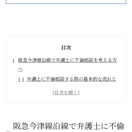
目次
阪急今津線沿線で弁護士に不倫相談を考える方
へ
弁護士に不倫相談する際の基本的な流れと
心構え
阪急今津線沿線で弁護士に相談するメリッ
トとは
不倫問題で弁護士を頼る判断ポイントを解
阪急今津線沿線で弁護士に不倫
説