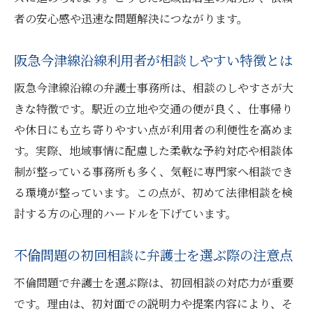
アクセスが安心感に直結する弁護士相談
者の安心感や迅速な問題解決につながります。
安心して相談できる阪急今津線沿線の弁護士像
阪急今津線沿線利用者が相談しやすい特徴とは
初回相談で信頼できる弁護士の特徴とは
不倫問題に寄り添う弁護士が選ばれる理由
阪急今津線沿線の弁護士事務所は、相談のしやすさが大
阪急今津線沿線で安心できる弁護士像を紹
きな特徴です。駅近の立地や交通の便が良く、仕事帰り
介
や休日にも立ち寄りやすい点が利用者の利便性を高めま
す。実際、地域事情に配慮した柔軟な予約対応や相談体
相談者目線で対応する弁護士の大切さ
制が整っている事務所も多く、気軽に専門家へ相談でき
的確なアドバイスをくれる弁護士の見極め
る環境が整っています。この点が、初めて法律相談を検
方
討する方の心理的ハードルを下げています。
今後の人生を支える弁護士選びのポイント
不倫問題の初回相談に弁護士を選ぶ際の注意点
不倫問題で弁護士を選ぶ際は、初回相談の対応力が重要
です。理由は、初対面での説明力や提案内容により、そ