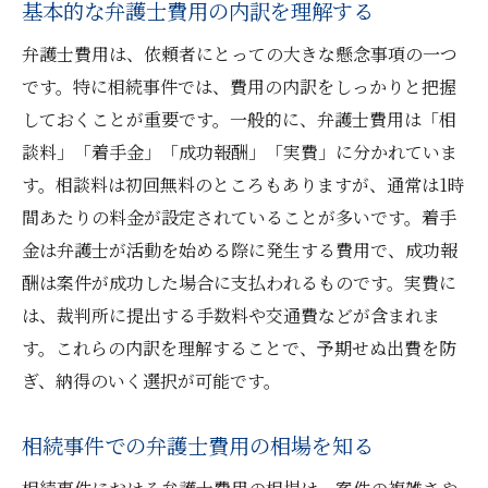
基本的な弁護士費用の内訳を理解する
経験豊富な弁護士を見極めるポイント
弁護士費用は、依頼者にとっての大きな懸念事項の一つ
地元での評判が高い弁護士の探し方
です。特に相続事件では、費用の内訳をしっかりと把握
初回相談で信頼性を判断する方法
しておくことが重要です。一般的に、弁護士費用は「相
口コミを活用した弁護士選びのコツ
談料」「着手金」「成功報酬」「実費」に分かれていま
専門分野に強い弁護士の見つけ方
す。相談料は初回無料のところもありますが、通常は1時
相談時に確認すべき弁護士の実績
間あたりの料金が設定されていることが多いです。着手
金は弁護士が活動を始める際に発生する費用で、成功報
弁護士費用の賢い節約法相続事件を阪急今津線
酬は案件が成功した場合に支払われるものです。実費に
で解決する
は、裁判所に提出する手数料や交通費などが含まれま
費用を抑えるための交渉テクニック
す。これらの内訳を理解することで、予期せぬ出費を防
パッケージプランを利用した節約術
ぎ、納得のいく選択が可能です。
無料相談を最大限に活用する方法
費用の見積もりを比較検討するメリット
相続事件での弁護士費用の相場を知る
弁護士費用の分割払いを交渉する方法