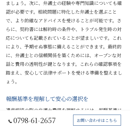
ましょう。次に、弁護士の経験や専門知識についても確
認が必要です。相続問題に特化した弁護士を選ぶこと
で、より的確なアドバイスを受けることが可能です。さ
らに、契約書には解約時の条件や、トラブル発生時の対
応についても記載されていることが望ましいです。これ
により、予期せぬ事態に備えることができます。最終的
に、弁護士との信頼関係を築くためには、オープンな対
話と費用の透明性が鍵となります。これらの確認事項を
踏まえ、安心して法律サポートを受ける準備を整えまし
ょう。
報酬基準を理解して安心の選択を
遺産相続の際の弁護士費用を理解するには、報酬基準に
0798-61-2657
ついての知識が不可欠です。基本報酬と成功報酬の仕組
お問い合わせはこちら
みを理解することで、弁護士選びに際しての安心感が得