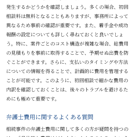
見積もり方法
発生するかどうかを確認しましょう。多くの場合、初回
相談料は無料となることもありますが、事務所によって
詳細な見積もりを取得するステップ
異なるため事前の確認が重要です。また、着手金や成功
見積もり比較で費用を最適化する
報酬の設定についても詳しく尋ねておくと良いでしょ
弁護士費用の見積もりに影響する要因
う。特に、案件ごとのコスト構造が複雑な場合、総費用
見積もり依頼時に伝えるべき情報
の見積もりを事前に取得することで、予期せぬ出費を防
見積もりの内容を理解しトラブルを防ぐ
ぐことができます。さらに、支払いのタイミングや方法
オンライン見積もりの活用法
についての情報を得ることで、計画的に費用を管理する
弁護士選びで失敗しないための阪急今津線沿線
ことが可能です。このように、初回相談で細かな費用の
での注意点
内訳を確認しておくことは、後々のトラブルを避けるた
弁護士選びで避けるべき落とし穴
めにも極めて重要です。
契約前に確認すべき弁護士の資格と経歴
弁護士費用に関するよくある質問
地元の法律事務所の信頼性を評価する方法
相続事件の弁護士費用に関して多くの方が疑問を持つの
費用とサービス内容のバランスを考える