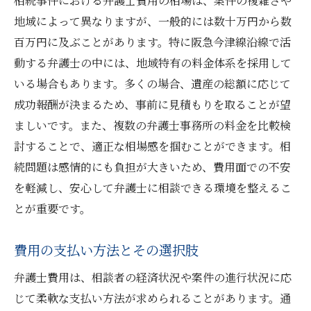
相続事件における弁護士費用の相場は、案件の複雑さや
法テラスの利用による費用軽減策
地域によって異なりますが、一般的には数十万円から数
相続トラブルを最小限に抑えるための弁護士活
百万円に及ぶことがあります。特に阪急今津線沿線で活
用法
動する弁護士の中には、地域特有の料金体系を採用して
早期相談の重要性とその効果
いる場合もあります。多くの場合、遺産の総額に応じて
家族間の話し合いに弁護士を交えた利点
成功報酬が決まるため、事前に見積もりを取ることが望
ましいです。また、複数の弁護士事務所の料金を比較検
調停・審判の前に考慮すべきこと
討することで、適正な相場感を掴むことができます。相
法的手続きにおける専門家のサポート
続問題は感情的にも負担が大きいため、費用面での不安
弁護士を介した問題解決の流れ
を軽減し、安心して弁護士に相談できる環境を整えるこ
トラブルを未然に防ぐための法的助言
とが重要です。
阪急今津線沿線での弁護士費用その内訳と交渉
ポイント
費用の支払い方法とその選択肢
弁護士費用の内訳を詳しく知る
弁護士費用は、相談者の経済状況や案件の進行状況に応
費用交渉で注意すべきポイント
じて柔軟な支払い方法が求められることがあります。通