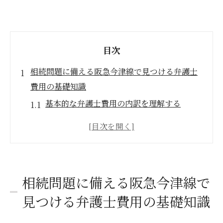
目次
相続問題に備える阪急今津線で見つける弁護士
費用の基礎知識
基本的な弁護士費用の内訳を理解する
相続事件での弁護士費用の相場を知る
費用の支払い方法とその選択肢
初回相談で確認すべき費用の詳細
弁護士費用に関するよくある質問
相続問題に備える阪急今津線で
法テラスを利用した費用の軽減策
見つける弁護士費用の基礎知識
信頼できる弁護士の選び方阪急今津線沿線での
相続相談