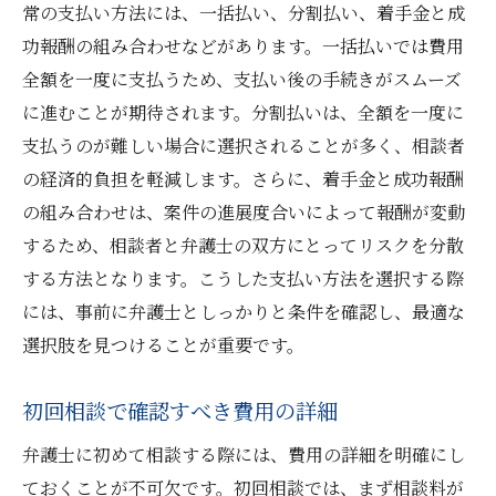
費用の透明性を確認する方法
常の支払い方法には、一括払い、分割払い、着手金と成
弁護士との契約時に重要な確認事項
功報酬の組み合わせなどがあります。一括払いでは費用
全額を一度に支払うため、支払い後の手続きがスムーズ
報酬基準を理解して安心の選択を
に進むことが期待されます。分割払いは、全額を一度に
追加費用や成功報酬に関する注意点
支払うのが難しい場合に選択されることが多く、相談者
家族間トラブルを防ぐ信頼の弁護士選び阪急今
の経済的負担を軽減します。さらに、着手金と成功報酬
津線ガイド
の組み合わせは、案件の進展度合いによって報酬が変動
家族間の円滑なコミュニケーションのため
するため、相談者と弁護士の双方にとってリスクを分散
に
する方法となります。こうした支払い方法を選択する際
弁護士選択で考慮すべき家族構成の事情
には、事前に弁護士としっかりと条件を確認し、最適な
地域密着型の弁護士の利点
選択肢を見つけることが重要です。
家族会議での弁護士の役割
初回相談で確認すべき費用の詳細
トラブルを防ぐための事前対策
弁護士を介した家族間調整の方法
弁護士に初めて相談する際には、費用の詳細を明確にし
阪急今津線での相続相談に役立つ弁護士費用の
ておくことが不可欠です。初回相談では、まず相談料が