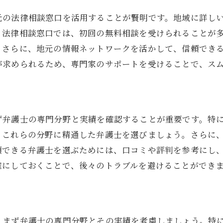
財産分与の基本を学ぶ
元の法律相談窓口を活用することが賢明です。地域に詳し
年金分割の手続きと注意点
。法律相談窓口では、初回の無料相談を受けられることが
専門家による解決策の提案
。さらに、地元の情報ネットワークを活かして、信頼でき
弁護士がもたらす経済的安心
が求められるため、専門家のサポートを受けることで、ス
西宮市での成功事例を紹介
財産分与における弁護士の重要性
無料相談の活用法兵庫県西宮市で効果的な弁護士探し
ず弁護士の専門分野と実績を確認することが重要です。特
無料相談のメリットを最大限に活かす
、これらの分野に精通した弁護士を選びましょう。さらに
初回相談で確認すべきポイント
頼できる弁護士を選ぶためには、口コミや評判を参考にし
確にしておくことで、後々のトラブルを避けることができ
法律相談の準備と心構え
地元の法律事務所を選ぶメリット
効率的な弁護士探しの方法
相談成功のための事前準備
、まず弁護士の専門分野とその実績を考慮しましょう。特