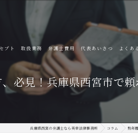
セプト
取扱業務
弁護士費用
代表あいさつ
よくあ
方、必見！兵庫県西宮市で頼
兵庫県西宮の弁護士なら英幸法律事務所
コラム
熟年