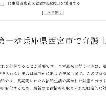
兵庫県西宮市の法律相談窓口を活用する
自分に合った弁護士の見極め方
弁護士選びで重要視すべきポイント
西宮市の弁護士費用の相場を知る
無料相談を賢く利用する方法
第一歩兵庫県西宮市で弁護
法的手続きの複雑さを解決兵庫県西宮市の信頼できる弁護
離婚手続きに必要な書類を確認する
法律用語を分かりやすく解説
流れを把握することが重要です。まず最初に行うべきは、
信頼できる弁護士の選択基準
が得られない場合は裁判所に訴えを提起します。このプロ
弁護士選びがもたらす安心感
離婚では、長期間にわたる結婚生活で築かれた財産の分与
西宮市での法的支援の実例
時折変化するため、最新の法律情報を取り入れた戦略的な
法律問題における弁護士の役割
財産分与と年金分割兵庫県西宮市での弁護士選びの重要性
る