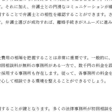
す。それに加え、弁護士との円滑なコミュニケーションが
離婚後の生活設計を支える兵庫県西宮市の弁護士
用することで弁護士との相性を確認することができます。
離婚後の生活設計の基本
す。弁護士選びが成功すれば、離婚手続きがスムーズに進
弁護士が提供する具体的サポート
生活設計における法律の知識
弁護士がもたらす将来の安心感
西宮市での実践的なアドバイス
士費用の相場を把握することは非常に重要です。一般的に
長期的視点での生活設計の重要性
初回相談料が無料の事務所がある一方で、数千円の料金を
住宅ローン問題をクリア兵庫県西宮市の弁護士の役割
を採用する事務所も存在します。従って、各事務所の料金
離婚時の住宅ローン問題を解決する
安心して相談できる環境を整えることができるでしょう。
住宅ローンに関する法的アドバイス
弁護士が提供する具体的解決策
西宮市での住宅ローン事例
用することが鍵となります。多くの法律事務所が初回相談
弁護士によるローン問題の整理