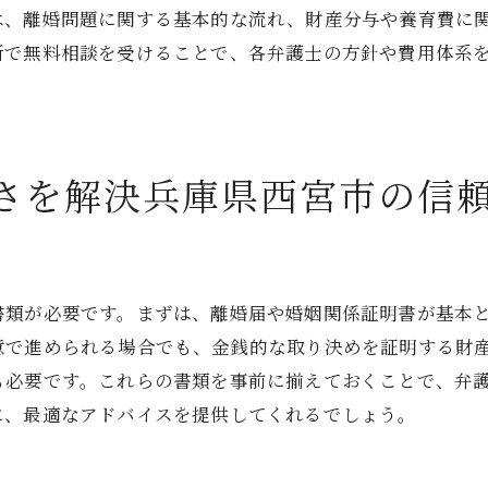
は、離婚問題に関する基本的な流れ、財産分与や養育費に
住宅ローン問題解決の成功事例
所で無料相談を受けることで、各弁護士の方針や費用体系
退職金の不安を解消兵庫県西宮市の熟練弁護士の選び方
退職金の分与に関する基本知識
分与問題を解決する法律の知識
さを解決兵庫県西宮市の信
弁護士が提供する具体的解決策
西宮市での退職金問題の事例
専門家による法的サポートの重要性
退職金問題における弁護士の役割
書類が必要です。まずは、離婚届や婚姻関係証明書が基本
地域密着型の弁護士で安心兵庫県西宮市の離婚手続きサポ
意で進められる場合でも、金銭的な取り決めを証明する財
も必要です。これらの書類を事前に揃えておくことで、弁
地域密着型の弁護士の特徴
に、最適なアドバイスを提供してくれるでしょう。
地元で信頼される弁護士の選び方
弁護士が提供する安心のサポート体制