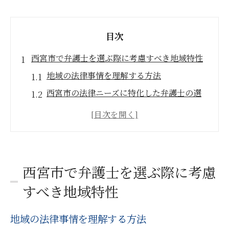
目次
西宮市で弁護士を選ぶ際に考慮すべき地域特性
地域の法律事情を理解する方法
西宮市の法律ニーズに特化した弁護士の選
び方
地域社会との関係を重視する理由
西宮市の弁護士とのネットワーク作り
地域特性を活かした法律相談のポイント
西宮市で弁護士を選ぶ際に考慮
地元での評判が弁護士選びに与える影響
すべき地域特性
法律問題をスムーズに解決するための弁護士の
探し方
地域の法律事情を理解する方法
インターネットを活用した弁護士検索のコ