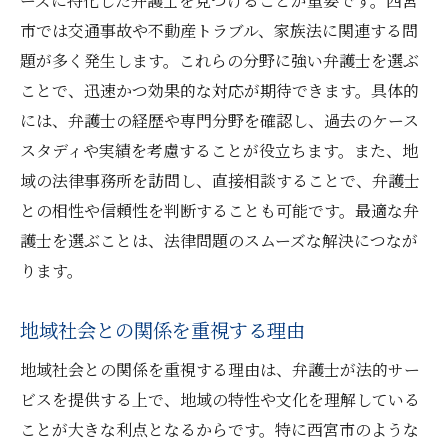
ーズに特化した弁護士を見つけることが重要です。西宮
力
市では交通事故や不動産トラブル、家族法に関連する問
顧客の声を重視した選び方
題が多く発生します。これらの分野に強い弁護士を選ぶ
法律相談を成功に導くために知っておくべきポ
ことで、迅速かつ効果的な対応が期待できます。具体的
イント
には、弁護士の経歴や専門分野を確認し、過去のケース
法律相談前に準備しておくべき資料
スタディや実績を考慮することが役立ちます。また、地
問題解決のための効果的な質問方法
域の法律事務所を訪問し、直接相談することで、弁護士
との相性や信頼性を判断することも可能です。最適な弁
相談内容を整理するテクニック
護士を選ぶことは、法律問題のスムーズな解決につなが
弁護士との目標設定の重要性
ります。
法律相談の際に避けるべき注意点
相談後のフォローアップ方法
地域社会との関係を重視する理由
西宮市での弁護士選び地域に根差した専門家の
地域社会との関係を重視する理由は、弁護士が法的サー
視点
ビスを提供する上で、地域の特性や文化を理解している
地域専門家による法的アドバイスの利点
ことが大きな利点となるからです。特に西宮市のような
地元の法律ネットワークを活用する方法