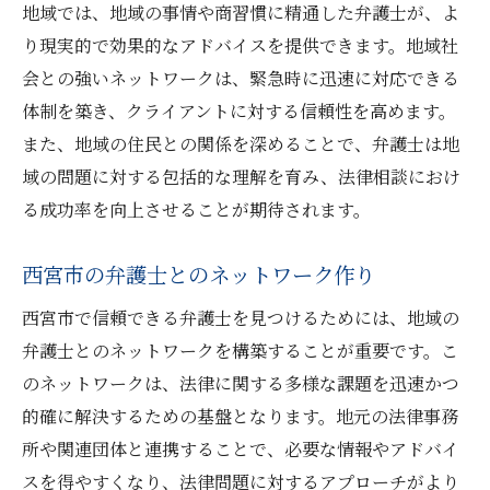
地域では、地域の事情や商習慣に精通した弁護士が、よ
地域の法律問題に特化した弁護士紹介
り現実的で効果的なアドバイスを提供できます。地域社
地域社会に貢献する弁護士の選び方
会との強いネットワークは、緊急時に迅速に対応できる
体制を築き、クライアントに対する信頼性を高めます。
専門家の視点から見る西宮市での法的トレ
また、地域の住民との関係を深めることで、弁護士は地
ンド
域の問題に対する包括的な理解を育み、法律相談におけ
法律問題に最適な弁護士を見つけるための実践
る成功率を向上させることが期待されます。
的なステップ
弁護士を選ぶためのステップバイステップ
西宮市の弁護士とのネットワーク作り
ガイド
西宮市で信頼できる弁護士を見つけるためには、地域の
初回相談で確認すべきポイント
弁護士とのネットワークを構築することが重要です。こ
実際の事例から学ぶ弁護士選びの成功例
のネットワークは、法律に関する多様な課題を迅速かつ
法律問題に応じた専門家の選び方
的確に解決するための基盤となります。地元の法律事務
長期的な法的パートナーシップの築き方
所や関連団体と連携することで、必要な情報やアドバイ
最適な弁護士を選ぶためのチェックリスト
スを得やすくなり、法律問題に対するアプローチがより