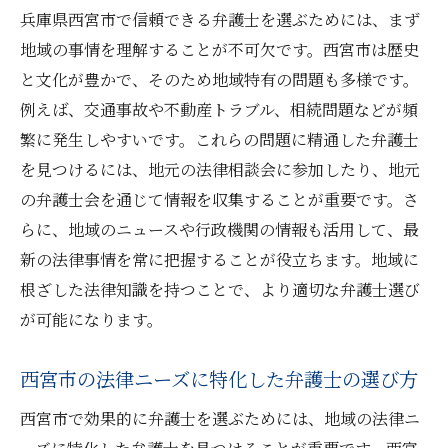
兵庫県西宮市で信頼できる弁護士を選ぶためには、まず
ツ
地域の事情を理解することが不可欠です。西宮市は歴史
口コミや紹介を利用する重要性
と文化が豊かで、そのため地域特有の問題も多様です。
初回相談で確認すべき質問
例えば、交通事故や不動産トラブル、相続問題などが頻
専門分野が法律問題の解決に与える影響
繁に発生しやすいです。これらの問題に精通した弁護士
スムーズな法律問題解決へのアプローチ方
を見つけるには、地元の法律相談会に参加したり、地元
法
の弁護士会を通じて情報を収集することが重要です。さ
信頼関係を築くためのコミュニケーション
らに、地域のニュースや行政機関の情報も活用して、最
新の法律事情を常に把握することが役立ちます。地域に
信頼できる弁護士とは？選択基準を詳しく解説
根ざした法律知識を持つことで、より適切な弁護士選び
弁護士選びで考慮する専門性の重要性
が可能になります。
倫理観と誠実さが信頼に与える影響
実績と経験による信頼構築
西宮市の法律ニーズに特化した弁護士の選び方
弁護士費用の透明性を確認する方法
西宮市で効果的に弁護士を選ぶためには、地域の法律ニ
信頼できる弁護士のコミュニケーション能