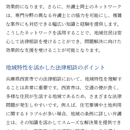
地域の特性を活かして弁護士を選ぶコツ
効果的になります。さらに、弁護士同士のネットワーク
地域の特徴に合った弁護士選びのポイント
は、専門分野の異なる弁護士との協力を可能にし、複雑
な案件にも対応できる幅広い知識と経験を提供します。
コミュニティに根差した法律サービスの利
こうしたネットワークを活用することで、地域住民は安
点
心して法律相談を受けることができ、問題解決に向けた
地域特性と弁護士の専門性のマッチング
効果的な支援を受けることが可能となります。
地元の専門家ネットワークを活用する方法
地域社会の声を反映した選び方
地域特性を活かした法律相談のポイント
地域特性が与える法律問題への影響
兵庫県西宮市での法律相談において、地域特性を理解す
法律に関する不安を抱えている方への弁護士選
ることは非常に重要です。西宮市は、交通の便が良く、
びアドバイス
多様な住民が生活する地域であるため、さまざまな法律
不安を解消するための弁護士選びの考え方
問題が発生しやすいです。例えば、住宅事情や土地利用
法律相談における不安への対処法
に関するトラブルが多い場合、地域の条例に詳しい弁護
安心感を得るためのコミュニケーションの
士は、その知識を活かしてスムーズな解決策を提供でき
コツ