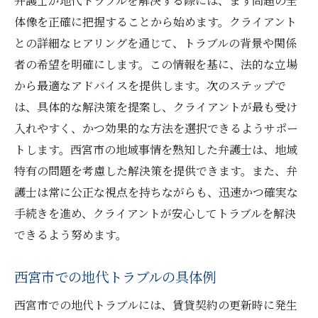
弁護士が地代トラブルを解決する際には、まず問題の全
地代トラブルの法的解決策とは
体像を正確に把握することから始めます。クライアント
弁護士が指南する地代トラブルの解決ステ
との詳細なヒアリングを通じて、トラブルの背景や関係
ップ
者の希望を明確にします。この情報を基に、法的な立場
西宮市の地代問題を迅速に解決するための弁護
から最適なアドバイスを提供します。次のステップで
士の選び方
は、具体的な解決策を提案し、クライアントが最も受け
経験豊富な弁護士の見分け方
入れやすく、かつ効果的な方法を選択できるようサポー
地域に精通した弁護士の強み
トします。西宮市の地域事情を熟知した弁護士は、地域
特有の問題を考慮した解決策を提供できます。また、弁
弁護士選びで重視すべきポイント
護士は常に公正な視点を持ちながらも、迅速かつ確実な
成功率の高い弁護士の特徴とは
手続きを進め、クライアントが安心してトラブルを解決
西宮市で信頼できる弁護士を探す方法
できるよう努めます。
法律事務所の選定基準と注意点
安心して地代トラブルを解決するために弁護士
西宮市での地代トラブルの具体例
に相談するメリット
西宮市での地代トラブルには、賃貸契約の更新時に発生
弁護士相談がもたらす安心感