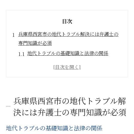
目次
兵庫県西宮市の地代トラブル解決には弁護士の
専門知識が必須
地代トラブルの基礎知識と法律の関係
弁護士が提供する地代トラブル解決のプロ
セス
西宮市での地代トラブルの具体例
地代問題における弁護士の役割と責任
兵庫県西宮市の地代トラブル解
法律の専門家による地代契約の重要性
決には弁護士の専門知識が必須
西宮市における弁護士の専門知識の活用法
地代問題に強い西宮市の弁護士が教える初めの
地代トラブルの基礎知識と法律の関係
一歩