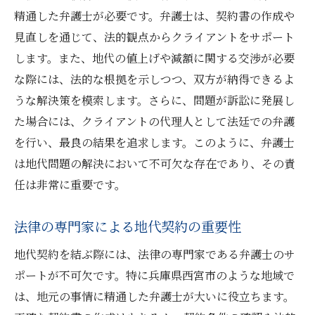
弁護士が語る西宮市特有の地代トラブルの実情
精通した弁護士が必要です。弁護士は、契約書の作成や
と対処法
見直しを通じて、法的観点からクライアントをサポート
します。また、地代の値上げや減額に関する交渉が必要
西宮市における地代トラブルの実態
な際には、法的な根拠を示しつつ、双方が納得できるよ
地域特有の地代問題の原因と解決策
うな解決策を模索します。さらに、問題が訴訟に発展し
弁護士が見た西宮市の法的課題
た場合には、クライアントの代理人として法廷での弁護
地代トラブルに対する地域の取り組み
を行い、最良の結果を追求します。このように、弁護士
西宮市特有の地代トラブル事例
は地代問題の解決において不可欠な存在であり、その責
弁護士による地域社会への貢献事例
任は非常に重要です。
地代問題を抱えるあなたへ弁護士が提供する安
心のサポート
法律の専門家による地代契約の重要性
地代トラブルに対する安心サポートとは
地代契約を結ぶ際には、法律の専門家である弁護士のサ
弁護士が提供する相談サービスの内容
ポートが不可欠です。特に兵庫県西宮市のような地域で
法律相談で得られる具体的な解決策
は、地元の事情に精通した弁護士が大いに役立ちます。