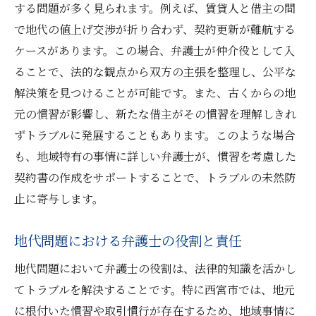
する問題が多く見られます。例えば、賃貸人と借主の間
法律の専門知識による安心解決
で地代の値上げ交渉が折り合わず、契約更新が難航する
弁護士相談のコストとベネフィット
ケースがあります。この場合、弁護士が仲介役として入
地代トラブルにおける法的助言の重要性
ることで、法的な観点から双方の主張を整理し、公平な
解決策を見つけることが可能です。また、古くからの地
弁護士との連携でスムーズな解決を目指す
元の慣習が影響し、新たな借主がその慣習を理解しきれ
法律相談がもたらす解決スピードの向上
ずトラブルに発展することもあります。このような場合
地域に根ざした弁護士による地代問題の効果的
も、地域特有の事情に詳しい弁護士が、慣習を考慮した
な解決法
契約書の作成をサポートすることで、トラブルの未然防
西宮市の地代事情に詳しい弁護士の利点
止に寄与します。
地域特性を活かした地代問題の解決策
地元弁護士のネットワークを活用する方法
地代問題における弁護士の役割と責任
地域に根差した法律サービスの提供
地代問題において弁護士の役割は、法律的知識を活かし
地代トラブル解決における地域貢献
てトラブルを解決することです。特に西宮市では、地元
地域社会に密着した法的サポートの実例
に根付いた慣習や取引慣行が存在するため、地域事情に