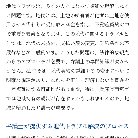
地代トラブルは、多くの人々にとって複雑で理解しにく
地代トラブル発生時の最初の対応策
い問題です。地代とは、土地の所有者が他者に土地を使
弁護士相談前に準備すべきこと
用させる代わりに受け取る料金を指し、不動産契約の中
地代問題における証拠収集のポイント
で重要な要素となります。この地代に関するトラブルと
西宮市の弁護士を選ぶ際の基準
しては、地代の未払い、支払い額の変更、契約条件の不
地代トラブルで失敗しない相談方法
履行などが一般的です。こうした問題は、法律的な観点
初めての弁護士相談を成功させるためのヒ
からのアプローチが必要で、弁護士の専門知識が欠かせ
ント
ません。法律では、地代契約の詳細やその変更について
明確な規定があり、これらを正しく理解しないと問題を
法律のプロが解説する地代トラブル解決のため
一層複雑にする可能性があります。特に、兵庫県西宮市
のキーポイント
では地域特有の規制が存在するかもしれませんので、地
地代トラブルを解決する法律の基本
域に精通した弁護士が重要です。
合意形成を促進するための交渉術
トラブルを未然に防ぐための契約書作成
弁護士が提供する地代トラブル解決のプロセス
法律の観点から見た地代紛争のリスク管理