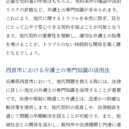
正確な契約書の作成はもちろん、契約条件の確認や法的
地代問題解決を目指す法的支援の流れ
リスクの評価など、弁護士の専門知識が求められます。
弁護士によるアフターフォローの重要性
これにより、地代に関するトラブルを未然に防ぎ、双方
安心して相談できる法律事務所の選び方
にとって公平で安心できる契約を結ぶことが可能となり
ます。地代契約の重要性を理解し、適切な弁護士の指導
を受けることが、トラブルのない持続的な関係を築く鍵
となるでしょう。
西宮市における弁護士の専門知識の活用法
兵庫県西宮市において、地代問題を抱える際には、法律
に詳しい地元の弁護士の専門知識を活用することが重要
です。法律や規制に精通した弁護士は、迅速かつ的確な
解決策を提供します。地代契約の見直しや、法律相談を
通じて問題の早期解決を図ることが可能です。また、地
域社会との関係を活かし、裁判所や法律機関と円滑に連