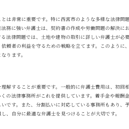
域に根ざした法律事務所の強み
宮市特有の法的トラブル事例
ことは非常に重要です。特に西宮市のような多様な法律問
域特性を活かした迅速な対応
業法務に強い弁護士は、契約書の作成や労働問題の解決に
隣の法曹界との連携体制
する法律問題では、土地や建物の取引に詳しい弁護士が必
、依頼者の利益を守るための戦略を立てます。このように
域密着型の信頼性と安心感
となります。
域コミュニティへの貢献度
専門家として信頼できる弁護士を見極めるためのチェック
護士資格と過去の実績を確認
歴と専門分野の一致度
を理解することが重要です。一般的に弁護士費用は、初回
多くの法律事務所がこれを提供しています。着手金や報酬
談者の声を参考にする方法
しいです。また、分割払いに対応している事務所もあり、
理観と誠実さの評価ポイント
慮し、自分に最適な弁護士を見つけることが大切です。
明性のある料金体系
ミュニケーションスキルの重要性