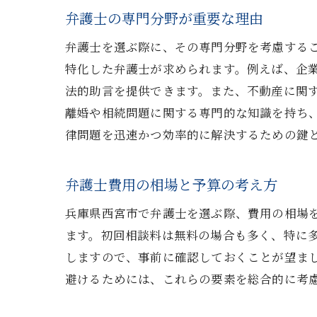
地
弁護士の専門分野が重要な理由
西
弁護士を選ぶ際に、その専門分野を考慮する
地
特化した弁護士が求められます。例えば、企
近
法的助言を提供できます。また、不動産に関
離婚や相続問題に関する専門的な知識を持ち
地
律問題を迅速かつ効率的に解決するための鍵
地
法律の
弁護士費用の相場と予算の考え方
弁
経
兵庫県西宮市で弁護士を選ぶ際、費用の相場
ます。初回相談料は無料の場合も多く、特に
相
しますので、事前に確認しておくことが望ま
倫
避けるためには、これらの要素を総合的に考
透
コ