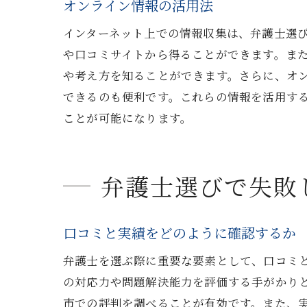
オンライン情報の活用法
契
インターネット上での情報収集は、弁護士選
西宮市
や口コミサイトから得ることができます。また
法
や考え方を知ることができます。さらに、オ
相
できるのも便利です。これらの情報を活用す
ことが可能になります。
初
法
弁
弁護士選びで失敗
相
地域密
口コミと実績をどのように確認するか
地
弁護士を選ぶ際に重要な要素として、口コミ
地
の対応力や問題解決能力を評価する手がかり
地
市での評判を調べることが有効です。また、