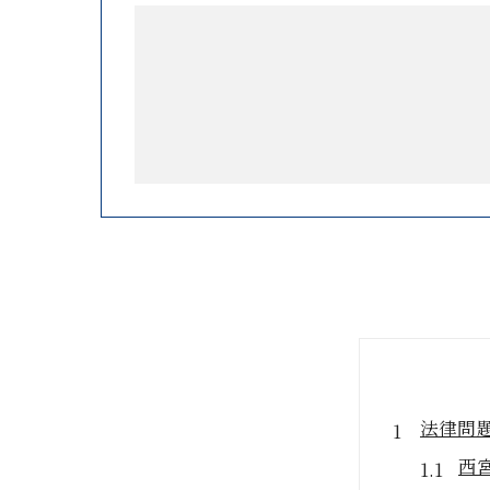
法律問
西