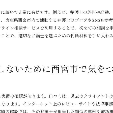
約解除の条件と手続き
びにおいて非常に有効です。例えば、弁護士の評判や経験
の弁護士に相談する前に知っておくべき法律相談の流れ
、兵庫県西宮市内で活動する弁護士のブログやSNSも参
律相談のプロセス概要
ンライン相談サービスを利用することで、初めての相談を
談前に準備すべき書類と情報
ることで、適切な弁護士を選ぶための判断材料を手に入れ
回相談時のマナーと注意点
律相談の費用体系の理解
護士選びに関する初期の調査方法
しないために西宮市で気を
談後のアクションプラン作成
着の弁護士が提供する法律サービスの利点を活用しよう
域特有の問題解決力を活かす
と実績の確認があります。口コミは、過去のクライアント
域コミュニティとの連携による迅速対応
となります。インターネット上のレビューサイトや法律事
元の法曹関係者とのネットワークの強み
実績の確認では、その弁護士が担当した類似の事例や成功