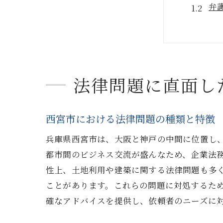
弁
弁
相
地
オ
法律問題に直面し
弁護士
口
西宮市における法律問題の種類と特徴
面
兵庫県西宮市は、大阪と神戸の中間に位置し
初
都市間のビジネス交流が盛んなため、企業法
依
性上、土地利用や建築に関する法律問題も多
弁
ことがあります。これらの問題に対処するた
ア
確なアドバイスを提供し、依頼者のニーズに
西宮市