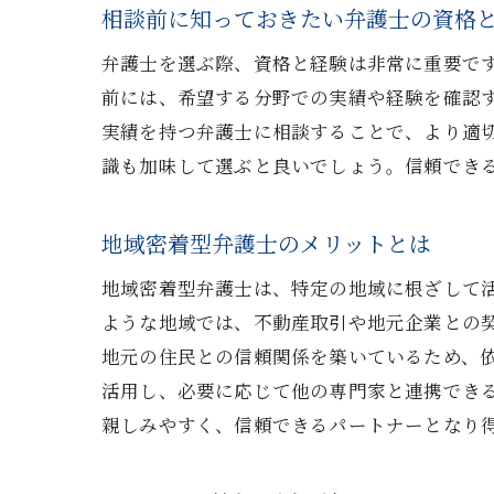
相談前に知っておきたい弁護士の資格
あなた
弁護士を選ぶ際、資格と経験は非常に重要で
ケ
前には、希望する分野での実績や経験を確認
法
実績を持つ弁護士に相談することで、より適
信
識も加味して選ぶと良いでしょう。信頼でき
法
事
地域密着型弁護士のメリットとは
弁
地域密着型弁護士は、特定の地域に根ざして
弁護士
ような地域では、不動産取引や地元企業との
依
地元の住民との信頼関係を築いているため、
弁
活用し、必要に応じて他の専門家と連携でき
費
親しみやすく、信頼できるパートナーとなり
解
相