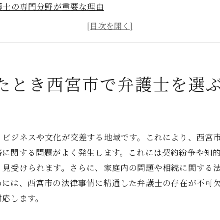
護士の専門分野が重要な理由
護士費用の相場と予算の考え方
談前に知っておきたい弁護士の資格と経験
域密着型弁護士のメリットとは
ンライン情報の活用法
たとき西宮市で弁護士を選
選びで失敗しないために西宮市で気をつけるべきポイント
コミと実績をどのように確認するか
談時に確認すべき重要な点
、ビジネスや文化が交差する地域です。これにより、西宮
回相談での印象を大切に
務に関する問題がよく発生します。これには契約紛争や知
頼契約書のチェックポイント
く見受けられます。さらに、家庭内の問題や相続に関する
護士との相性を見極める方法
めには、西宮市の法律事情に精通した弁護士の存在が不可
フターケアの充実度を確認する
対応します。
の地域特性を考慮した弁護士選びのメリットとは