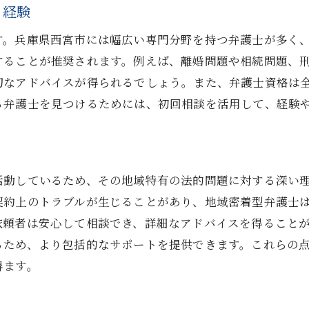
と経験
のケースに最適な弁護士を見つけるための西宮市での具体
す。兵庫県西宮市には幅広い専門分野を持つ弁護士が多く
ーススタディを活用した弁護士選び
することが推奨されます。例えば、離婚問題や相続問題、
律相談のプロセスを理解しよう
切なアドバイスが得られるでしょう。また、弁護士資格は
頼できる弁護士の探し方
る弁護士を見つけるためには、初回相談を活用して、経験
律問題の種類に応じた専門家の選択
例に基づく成功体験の共有
護士選びのための地域ネットワーク活用
活動しているため、その地域特有の法的問題に対する深い
との初回相談で確認すべき重要な質問集
契約上のトラブルが生じることがあり、地域密着型弁護士
頼内容の具体化と課題の整理
依頼者は安心して相談でき、詳細なアドバイスを得ること
護士の過去の類似案件への取り組み
るため、より包括的なサポートを提供できます。これらの
用と成功報酬の確認
得ます。
決までの大まかなスケジュール
談後の対応フロー