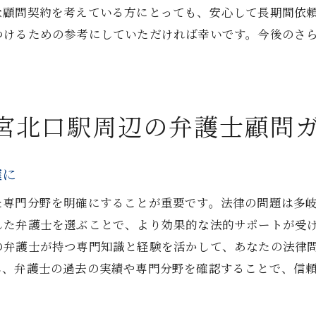
な顧問契約を考えている方にとっても、安心して長期間依
評判が弁護士の信頼性を高める理由
つけるための参考にしていただければ幸いです。今後のさ
アクセス便利な西宮北口駅周辺の弁護士事務所を探す
交通アクセスが良い弁護士事務所の特長
西宮北口駅近辺の法律事務所の地図を活用
宮北口駅周辺の弁護士顧問
通いやすさが価値を高める法律相談
駅周辺の法律事務所を効率的に探す方法
確に
交通の便が良い事務所の選び方
利便性が高い法律事務所の見つけ方
た専門分野を明確にすることが重要です。法律の問題は多
弁護士顧問選びで考慮すべき西宮北口駅の専門性と利便
した弁護士を選ぶことで、より効果的な法的サポートが受
の弁護士が持つ専門知識と経験を活かして、あなたの法律
専門性とアクセスのバランスを考える
し、弁護士の過去の実績や専門分野を確認することで、信
法律専門性がもたらす安心感
利便性が弁護士選びに及ぼす利点