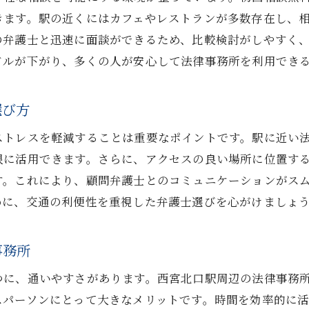
きます。駅の近くにはカフェやレストランが多数存在し、
西宮北口駅での弁護士探しで押さえるべき実績のポイン
の弁護士と迅速に面談ができるため、比較検討がしやすく
弁護士の過去の実績を見極める方法
ドルが下がり、多くの人が安心して法律事務所を利用でき
実績が信頼性を裏付ける理由
結果に基づく弁護士選びの重要性
選び方
実績と専門分野の関係性を理解する
ストレスを軽減することは重要なポイントです。駅に近い
成功事例から学ぶ弁護士の選び方
限に活用できます。さらに、アクセスの良い場所に位置す
実績が示す事務所の信頼度を検証する
す。これにより、顧問弁護士とのコミュニケーションがス
法律事務所の評判から見極める西宮北口駅の弁護士選び
めに、交通の利便性を重視した弁護士選びを心がけましょ
評判が弁護士選びに与える影響
他のクライアントの声を参考にする方法
事務所
評判から学ぶ法律事務所の選択
つに、通いやすさがあります。西宮北口駅周辺の法律事務
オンライン評価と実際の経験を比較する
スパーソンにとって大きなメリットです。時間を効率的に
評判の高い法律事務所の特長を知る