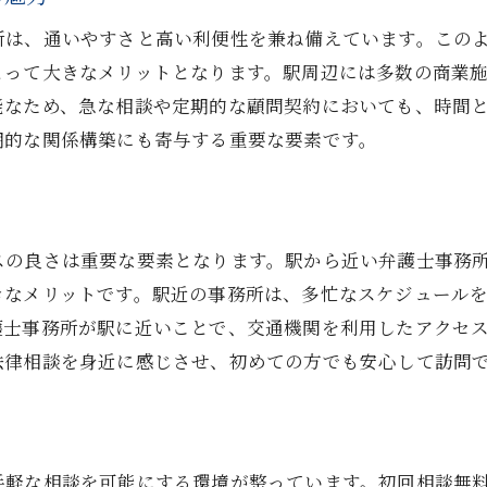
インターネットでの口コミ情報の重要性
所は、通いやすさと高い利便性を兼ね備えています。この
過去のクライアントの評価を参考にする
とって大きなメリットとなります。駅周辺には多数の商業
口コミサイトで得られる弁護士の信頼度
能なため、急な相談や定期的な顧問契約においても、時間
実際の体験談から学ぶ弁護士選び
期的な関係構築にも寄与する重要な要素です。
オンラインレビューの効果的な活用法
信頼に値する弁護士を見つけるための口コミ活用
ト
無料相談を活用して自分に合う弁護士を見極める
スの良さは重要な要素となります。駅から近い弁護士事務
無料相談で得られる初期の安心感
きなメリットです。駅近の事務所は、多忙なスケジュール
相談を通じた弁護士との相性の確認
護士事務所が駅に近いことで、交通機関を利用したアクセ
法律相談を身近に感じさせ、初めての方でも安心して訪問
無料相談を賢く利用するためのポイント
現実的な法律相談を無料で経験する
初めての相談で弁護士を見極める方法
無料サービスを最大限に活かす弁護士選び
手軽な相談を可能にする環境が整っています。初回相談無