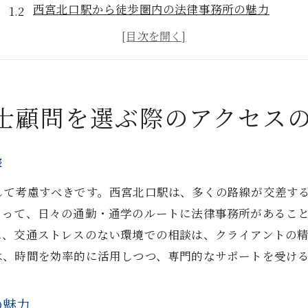
西宮北口駅から徒歩圏内の法律事務所の魅力
アクセス良好な弁護士事務所のメリット
駅近の法律事務所で手軽な相談を実現
交通ストレスを軽減した弁護士顧問の選び方
通いやすさで選ぶ西宮北口駅の弁護士事務所
士顧問を選ぶ際のアクセス
専門分野で選ぶ西宮北口駅周辺の弁護士顧問ガイド
あなたのニーズに合った専門分野を明確に
響
法律案件に特化した弁護士選びのポイント
して考慮すべきです。西宮北口駅は、多くの路線が交差す
分野別に見る西宮北口駅の法律専門家
とって、日々の通勤・通学のルートに法律事務所があるこ
適切な法的アドバイスを受けるための専門性
に、交通ストレスのない環境での相談は、クライアントの
法律事務所の専門分野を比較する方法
は、時間を効率的に活用しつつ、専門的なサポートを受け
専門分野の違いがもたらす効果的な法的支援
口コミ活用で信頼できる弁護士を見つける方法
の魅力