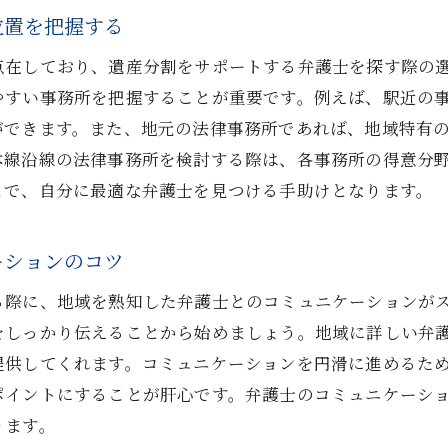
地域事情に精通した弁護士の見極め方
位置を把握する
阪急神戸本線沿線の法律事務所リスト
点在しており、遺産分割をサポートする弁護士を探す際の
地元に強い弁護士を見つけるためのリサーチ方法
やすい事務所を把握することが重要です。例えば、駅近の
地域特化型法律相談のメリットとデメリット
ができます。また、地元の法律事務所であれば、地域特有
本線沿線の法律事務所を検討する際は、各事務所の得意分
阪急神戸本線の駅近くにある法律事務所の選定基準
とで、自分に最適な弁護士を見つける手助けとなります。
地域の法律問題解決に強い弁護士の探し方
士選びで失敗しない阪急神戸本線沿線の法律事務所を賢く
ーションのコツ
弁護士選びの失敗を避けるための基本知識
阪急神戸本線沿線の法律事務所探しのポイント
る際に、地域を熟知した弁護士とのコミュニケーションが
をしっかり伝えることから始めましょう。地域に詳しい弁
オンライン評価を活用した弁護士選びの方法
提供してくれます。コミュニケーションを円滑に進めるた
信頼できる法律事務所を見つけるためのヒント
ポイントにすることが肝心です。弁護士のコミュニケーシ
阪急神戸本線を利用した法律事務所比較の手法
ります。
面談前に準備すべき弁護士選びのチェックリスト