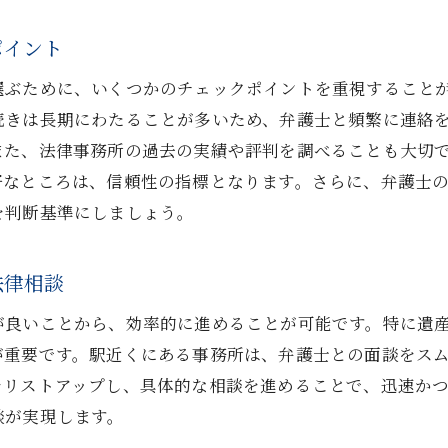
ーズな遺産分割のために阪急神戸本線で適切な弁護士を選
ポイント
遺産分割弁護士に求めるべき専門能力とは
選ぶために、いくつかのチェックポイントを重視すること
阪急神戸本線を利用したスムーズな弁護士探し
続きは長期にわたることが多いため、弁護士と頻繁に連絡
効率的な遺産分割手続きを実現するための弁護士選び
また、法律事務所の過去の実績や評判を調べることも大切
初回相談で確認すべき遺産分割の重要事項
好なところは、信頼性の指標となります。さらに、弁護士
阪急神戸本線沿線での遺産分割成功事例から学ぶ
を判断基準にしましょう。
遺産分割に強い弁護士を見つけるためのヒント
神戸本線で見つけるあなたに合った遺産分割の弁護士選び
法律相談
自分に合った弁護士を見つけるための基準
が良いことから、効率的に進めることが可能です。特に遺
阪急神戸本線を活用した弁護士検索の手法
が重要です。駅近くにある事務所は、弁護士との面談をス
遺産分割の専門家に相談する際のポイント
をリストアップし、具体的な相談を進めることで、迅速か
弁護士選びを成功させるための事前準備
談が実現します。
信頼関係を築くための弁護士とのコミュニケーション