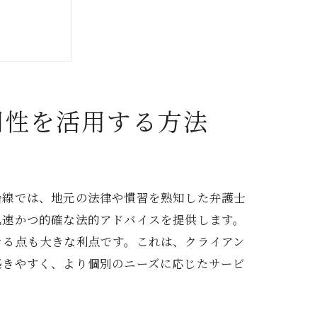
門性を活用する方法
術
沿線では、地元の法律や慣習を熟知した弁護士
迅速かつ的確な法的アドバイスを提供します。
きる点も大きな利点です。これは、クライアン
築きやすく、より個別のニーズに応じたサービ
本線編