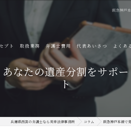
阪急神戸
セプト
取扱業務
弁護士費用
代表あいさつ
よくあ
！あなたの遺産分割をサポー
ト
兵庫県西宮の弁護士なら英幸法律事務所
コラム
阪急神戸本線で