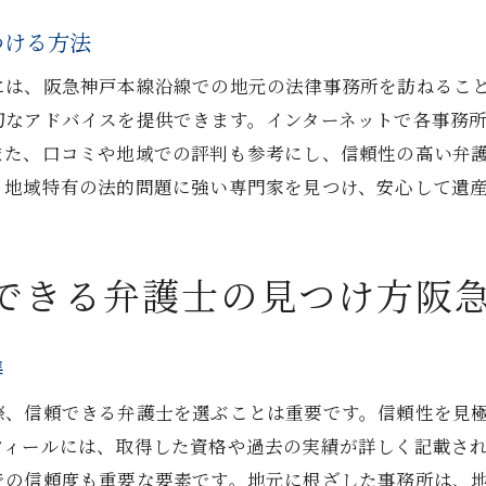
阪急神戸本線沿いの法律事務所での相談事例
つける方法
士選びを成功させるための秘訣阪急神戸本線を最大限に活
には、阪急神戸本線沿線での地元の法律事務所を訪ねるこ
弁護士選びで失敗しないための重要ポイント
切なアドバイスを提供できます。インターネットで各事務
阪急神戸本線を利用した効率的な情報収集法
また、口コミや地域での評判も参考にし、信頼性の高い弁
、地域特有の法的問題に強い専門家を見つけ、安心して遺
遺産分割問題解決に向けた弁護士選びのステップ
専門性を持つ弁護士を見つけるためのリサーチ方法
阪急神戸本線沿線の法律事務所を訪問する意義
できる弁護士の見つけ方阪
選んだ弁護士と成功するための関係構築法
密着型の弁護士を探す阪急神戸本線でのメリットと選び方
準
地域密着型弁護士の選び方とメリット
際、信頼できる弁護士を選ぶことは重要です。信頼性を見
阪急神戸本線が提供する地域密着の利点
フィールには、取得した資格や過去の実績が詳しく記載さ
遺産分割における地域性の考慮方法
での信頼度も重要な要素です。地元に根ざした事務所は、