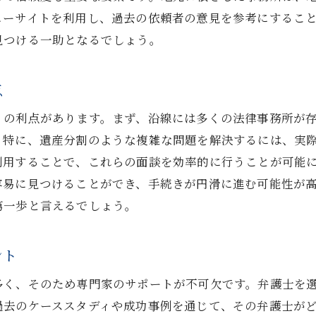
地域事情に強い弁護士との契約のコツ
ューサイトを利用し、過去の依頼者の意見を参考にするこ
阪急神戸本線沿線の法律事務所活用法
見つける一助となるでしょう。
地域密着型の弁護士選びで知っておくべきこと
点
くの利点があります。まず、沿線には多くの法律事務所が
。特に、遺産分割のような複雑な問題を解決するには、実
利用することで、これらの面談を効率的に行うことが可能
容易に見つけることができ、手続きが円滑に進む可能性が
第一歩と言えるでしょう。
ント
多く、そのため専門家のサポートが不可欠です。弁護士を
過去のケーススタディや成功事例を通じて、その弁護士が