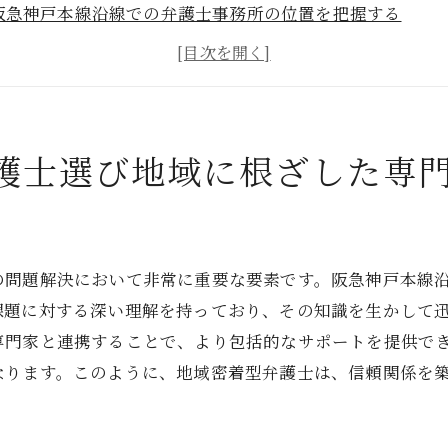
阪急神戸本線沿線での弁護士事務所の位置を把握する
地域を熟知した弁護士とのコミュニケーションのコツ
地元の法律事務所を選ぶ際のチェックポイント
阪急神戸本線の便を活かした効率的な法律相談
地域特有の法的問題に強い弁護士を見つける方法
護士選び地域に根ざした専
分割の鍵信頼できる弁護士の見つけ方阪急神戸本線の活用
信頼性を見極めるための弁護士評価基準
阪急神戸本線周辺での弁護士選びの利点
の問題解決において非常に重要な要素です。阪急神戸本線
遺産分割に特化した専門家を選ぶポイント
課題に対する深い理解を持っており、その知識を生かして
アクセス重視の法律事務所選びにおける注意点
専門家と連携することで、より包括的なサポートを提供で
弁護士との初回面談で確認すべき重要事項
なります。このように、地域密着型弁護士は、信頼関係を
阪急神戸本線を使った効率的な法律相談の計画
事情を熟知した弁護士がいる法律事務所の選び方阪急神戸