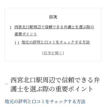
目次
西宮北口駅周辺で信頼できる弁護士を選ぶ際の
重要ポイント
地元の評判と口コミをチェックする方法
法律事務所の専門分野を確認する重要性
弁護士の経験年数を見極めるポイント
コミュニケーション能力の重要性
初回相談を有効に活用するコツ
西宮北口駅周辺で信頼できる弁
法律事務所の立地とアクセスを考慮する
護士を選ぶ際の重要ポイント
不動産トラブル解決のための弁護士選びのコツ
不動産法に詳しい弁護士を見つける方法
地元の評判と口コミをチェックする方法