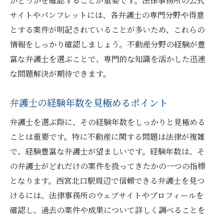
かどうかを確認することが重要です。法律事務所の公式
弁護士との初回相談を活用して不動産問題にス
サイトやパンフレットには、各弁護士の専門分野や得意
ムーズに対処
とする案件が明記されていることが多いため、これらの
相談内容を事前に整理する方法
情報をしっかり確認しましょう。不動産分野の経験が豊
初回相談での必須質問リスト
富な弁護士を選ぶことで、専門的な知識を活かした迅速
な問題解決が期待できます。
弁護士の専門知識を引き出すテクニック
相談後のアクションプランを立てる
弁護士の経験年数を見極めるポイント
初回相談の費用を抑える方法
弁護士を選ぶ際に、その経験年数をしっかりと見極める
継続相談を依頼するかどうかの判断基準
ことは重要です。特に不動産に関する問題は法律が複雑
西宮北口駅エリアの法律事務所選びで失敗しな
で、経験豊富な弁護士が望ましいです。経験年数は、そ
いためのガイド
の弁護士がどれだけの案件を扱ってきたかの一つの指標
初回相談無料の事務所を探す
となります。西宮北口駅周辺で信頼できる弁護士を見つ
口コミと評価を活用した選び方
けるには、法律事務所のウェブサイトやプロフィールを
専門性の高い弁護士の絞り込み方
確認し、過去の案件や成果について詳しく調べることを