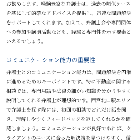
弁護士の信頼度を確認する方法
お勧めします。経験豊富な弁護士は、過去の類似ケース
を基にして的確なアドバイスを提供し、迅速な問題解決
費用対効果を考慮した選択基準
をサポートしてくれます。加えて、弁護士会や専門団体
アフターフォローの充実度を確認
への参加や講演活動なども、経験と専門性を示す要素と
安心して不動産相談ができる弁護士の見つけ方
いえるでしょう。
とは
不動産に特化した法律事務所の特徴
コミュニケーション能力の重要性
相談しやすい雰囲気の重要性
弁護士とのコミュニケーション能力は、問題解決を円滑
実績豊富な弁護士を選ぶポイント
に進めるためのキーポイントです。特に不動産に関する
初回相談での印象を重視する理由
相談では、専門用語や法律の細かい知識を分かりやすく
信頼できる弁護士の選定基準
説明してくれる弁護士が理想的です。西宮北口駅エリア
相談の前に準備すべき資料の一覧
で弁護士を探す際には、初回の相談でどれだけ話を聞
法律問題を抱えた時に頼れる弁護士選びの基準
き、理解しやすくフィードバックを返してくれるかを確
認しましょう。コミュニケーションが良好であれば、ク
法律専門家の選定基準を知る
ライアントのニーズに合った解決策を見つけやすく、信
実績と成功事例の確認方法