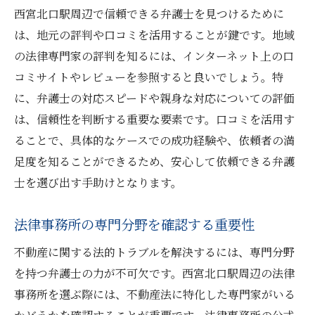
契約書レビューの経験が豊富な専門家を選
西宮北口駅周辺で信頼できる弁護士を見つけるために
ぶ
は、地元の評判や口コミを活用することが鍵です。地域
トラブル事例と解決実績を確認する
の法律専門家の評判を知るには、インターネット上の口
初回相談で確認すべき質問リスト
コミサイトやレビューを参照すると良いでしょう。特
弁護士の相談料と費用を比較する方法
に、弁護士の対応スピードや親身な対応についての評価
信頼できる担当者との関係を築く秘訣
は、信頼性を判断する重要な要素です。口コミを活用す
ることで、具体的なケースでの成功経験や、依頼者の満
西宮北口駅で頼れる弁護士を見つけるために知
足度を知ることができるため、安心して依頼できる弁護
っておくべきこと
士を選び出す手助けとなります。
地元の法律事務所の選び方
オンラインレビューの活用法
法律事務所の専門分野を確認する重要性
専門分野と実績の確認方法
不動産に関する法的トラブルを解決するには、専門分野
初回相談時のチェックポイント
を持つ弁護士の力が不可欠です。西宮北口駅周辺の法律
弁護士の対応スピードを見極める
事務所を選ぶ際には、不動産法に特化した専門家がいる
アフターケアを提供している弁護士を選ぶ