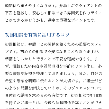
頼関係も築きやすくなります。弁護士がクライアントの
コミュニケーション力を重視する理由
不安を軽減し、安心して相談できる雰囲気を作り出すこ
費用とサービスのバランスを取る
とができるかどうかも、選定の重要なポイントです。
地元に密着した弁護士の利点
緊急時の対応力を評価する
初回相談を有効に活用するコツ
西宮北口駅での弁護士選びにおいて注目すべき
初回相談は、弁護士との関係を築くための重要なステッ
チェックポイント
プです。初めての相談で不安になることもありますが、
法律事務所の所在地と利便性
準備をしっかりと行うことで不安を軽減できます。ま
専門分野と対応可能な案件
ず、相談したい内容や質問事項を事前にリスト化し、必
弁護士の資格と信頼性の確認
要な書類や証拠を整理しておきましょう。また、自分の
希望や懸念を明確に伝えることが大切です。弁護士がど
初回相談時の対応と印象
のように問題を解決していくか、そのプロセスについて
料金体系と支払い条件の確認
具体的な説明を求めるのも有効です。初回相談で好印象
相談後のフォローアップ体制
を持てた弁護士とは、今後も信頼関係を築くことができ